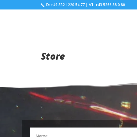
D: +49 8321 220 54 77
|
AT: +43 5266 88 0 80
Store