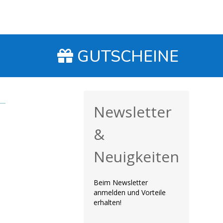
Erlebnis. Ein Hi
Abseilen, Sprin
noch tolle Tour
erwähnen möcht
gepflegte Ausr
GUTSCHEINE
schon das 3. M
unterwegs und 
zufrieden. Emp
Newsletter
&
Neuigkeiten
Beim Newsletter
anmelden und Vorteile
erhalten!