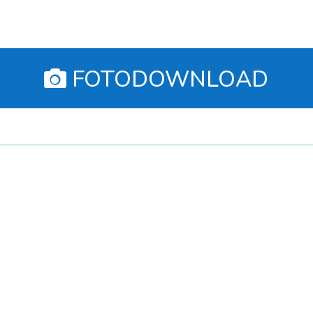
🤙 🤩 💪
FOTODOWNLOAD