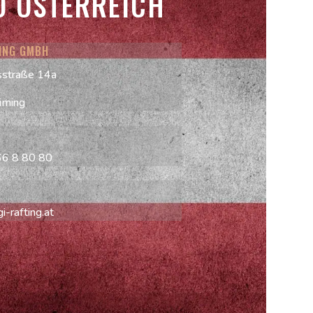
O ÖSTERREICH
TING GMBH
sstraße 14a
iming
66 8 80 80
-rafting.at