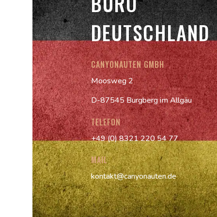
BÜRO
DEUTSCHLAND
CANYONAUTEN GMBH
Moosweg 2
D-87545 Burgberg im Allgäu
TELEFON
+49 (0) 8321 220 54 77
MAIL
kontakt@canyonauten.de