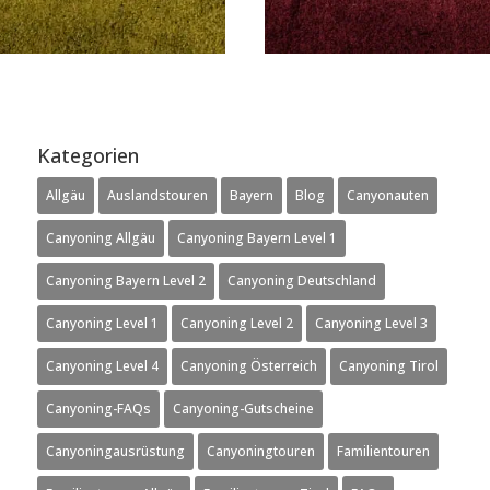
Kategorien
Allgäu
Auslandstouren
Bayern
Blog
Canyonauten
Canyoning Allgäu
Canyoning Bayern Level 1
Canyoning Bayern Level 2
Canyoning Deutschland
Canyoning Level 1
Canyoning Level 2
Canyoning Level 3
Canyoning Level 4
Canyoning Österreich
Canyoning Tirol
Canyoning-FAQs
Canyoning-Gutscheine
Canyoningausrüstung
Canyoningtouren
Familientouren