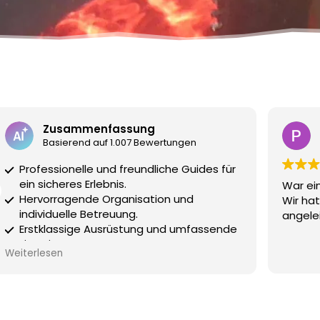
Paul David
3 August 2026
War eine glatte 10/10 mit Tanja und Chris.
Halbtäg
Wir hatten super Spaß und wurden sehr gut
den sup
angeleitet und betreut.
Unkomp
Equipm
paar u
Weiterl
Wasser
Spielc
Schwim
empfeh