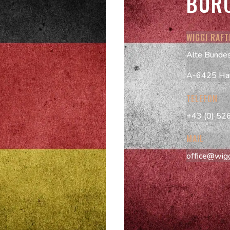
BÜR
WIGGI RAF
Alte Bunde
A-6425 Ha
TELEFON
+43 (0) 52
MAIL
office@wiggi