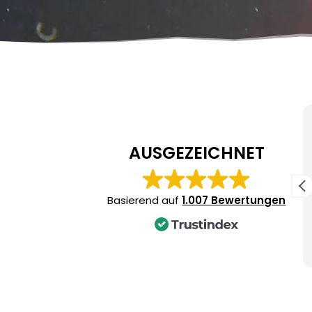
Zusammenfassung
Basierend auf 1.007 Bewertungen
AUSGEZEICHNET
Professionelle und freundliche Guides für
ein sicheres Erlebnis.
Hervorragende Organisation und
Basierend auf
1.007 Bewertungen
individuelle Betreuung.
Erstklassige Ausrüstung und umfassende
Einweisungen.
Weiterlesen