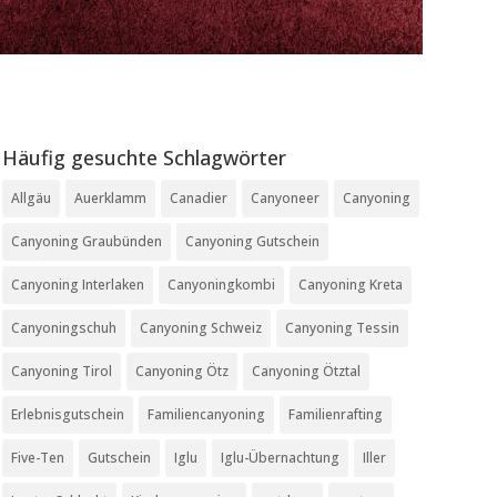
Häufig gesuchte Schlagwörter
Allgäu
Auerklamm
Canadier
Canyoneer
Canyoning
Canyoning Graubünden
Canyoning Gutschein
Canyoning Interlaken
Canyoningkombi
Canyoning Kreta
Canyoningschuh
Canyoning Schweiz
Canyoning Tessin
Canyoning Tirol
Canyoning Ötz
Canyoning Ötztal
Erlebnisgutschein
Familiencanyoning
Familienrafting
Five-Ten
Gutschein
Iglu
Iglu-Übernachtung
Iller