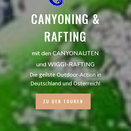
CANYONING &
RAFTING
mit den CANYONAUTEN
und WIGGI-RAFTING
Die geilste Outdoor-Action in
Deutschland und Österreich!
ZU DEN TOUREN