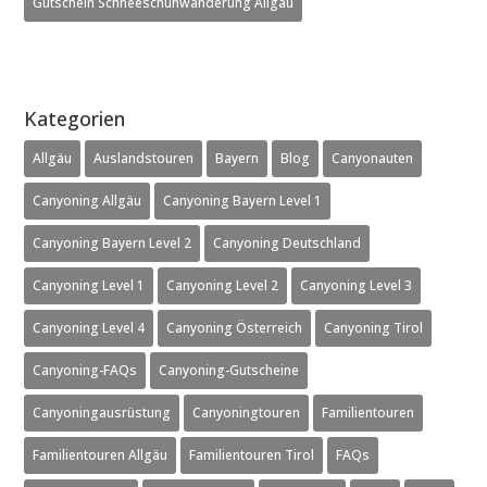
Gutschein Schneeschuhwanderung Allgäu
Kategorien
Allgäu
Auslandstouren
Bayern
Blog
Canyonauten
Canyoning Allgäu
Canyoning Bayern Level 1
Canyoning Bayern Level 2
Canyoning Deutschland
Canyoning Level 1
Canyoning Level 2
Canyoning Level 3
Canyoning Level 4
Canyoning Österreich
Canyoning Tirol
Canyoning-FAQs
Canyoning-Gutscheine
Canyoningausrüstung
Canyoningtouren
Familientouren
Familientouren Allgäu
Familientouren Tirol
FAQs