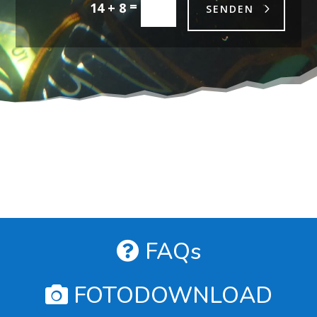
=
14 + 8
SENDEN
FAQs
FOTODOWNLOAD