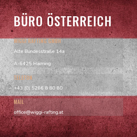
BÜRO ÖSTERREICH
WIGGI RAFTING GMBH
Alte Bundesstraße 14a
A-6425 Haiming
TELEFON
+43 (0) 5266 8 80 80
MAIL
office@wiggi-rafting.at