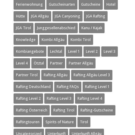
Ferienwohnung
Gutscheinarten
Gutscheine
Hotel
Hütte
JGA Allgäu
JGA Canyoning
JGA Rafting
JGA Tirol
Junggesellenabschied
Kanu / Kajak
Knowledge
Kombi Allgäu
Kombi Tirol
Kombiangebote
Lechtal
Level 1
Level 2
Level 3
Level 4
Ötztal
Partner
Partner Allgäu
Partner Tirol
Rafting Allgäu
Rafting Allgäu Level 3
Rafting Deutschland
Rafting FAQs
Rafting Level 1
Rafting Level 2
Rafting Level 3
Rafting Level 4
Rafting Österreich
Rafting Tirol
Rafting-Gutscheine
Raftingtouren
Spirits of Nature
Tirol
Uncategorized
Unterkunft
Unterkunft Allgäu