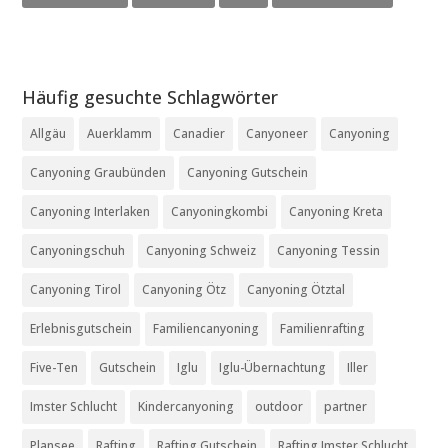
Häufig gesuchte Schlagwörter
Allgäu
Auerklamm
Canadier
Canyoneer
Canyoning
Canyoning Graubünden
Canyoning Gutschein
Canyoning Interlaken
Canyoningkombi
Canyoning Kreta
Canyoningschuh
Canyoning Schweiz
Canyoning Tessin
Canyoning Tirol
Canyoning Ötz
Canyoning Ötztal
Erlebnisgutschein
Familiencanyoning
Familienrafting
Five-Ten
Gutschein
Iglu
Iglu-Übernachtung
Iller
Imster Schlucht
Kindercanyoning
outdoor
partner
Plansee
Rafting
Rafting Gutschein
Rafting Imster Schlucht