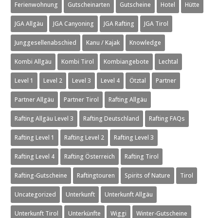
Ferienwohnung
Gutscheinarten
Gutscheine
Hotel
Hütte
JGA Allgäu
JGA Canyoning
JGA Rafting
JGA Tirol
Junggesellenabschied
Kanu / Kajak
Knowledge
Kombi Allgäu
Kombi Tirol
Kombiangebote
Lechtal
Level 1
Level 2
Level 3
Level 4
Ötztal
Partner
Partner Allgäu
Partner Tirol
Rafting Allgäu
Rafting Allgäu Level 3
Rafting Deutschland
Rafting FAQs
Rafting Level 1
Rafting Level 2
Rafting Level 3
Rafting Level 4
Rafting Österreich
Rafting Tirol
Rafting-Gutscheine
Raftingtouren
Spirits of Nature
Tirol
Uncategorized
Unterkunft
Unterkunft Allgäu
Unterkunft Tirol
Unterkünfte
Wiggi
Winter-Gutscheine