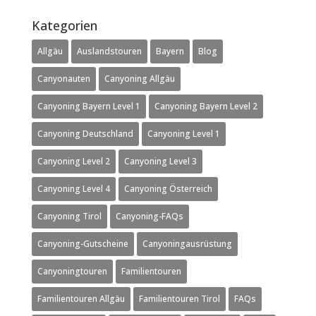
Kategorien
Allgäu
Auslandstouren
Bayern
Blog
Canyonauten
Canyoning Allgäu
Canyoning Bayern Level 1
Canyoning Bayern Level 2
Canyoning Deutschland
Canyoning Level 1
Canyoning Level 2
Canyoning Level 3
Canyoning Level 4
Canyoning Österreich
Canyoning Tirol
Canyoning-FAQs
Canyoning-Gutscheine
Canyoningausrüstung
Canyoningtouren
Familientouren
Familientouren Allgäu
Familientouren Tirol
FAQs