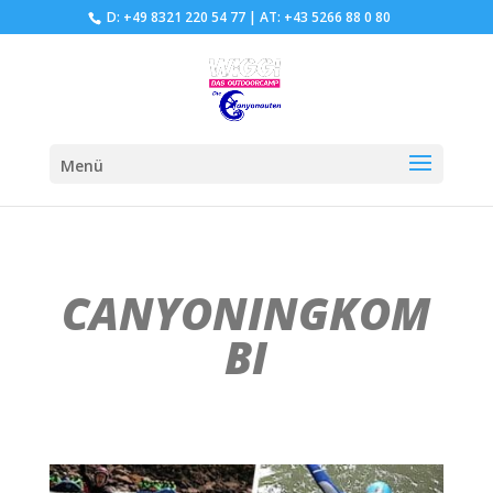
D: +49 8321 220 54 77
|
AT: +43 5266 88 0 80
Menü
CANYONINGKOM
BI