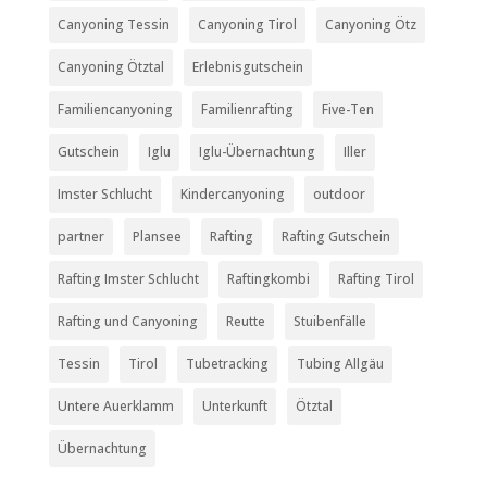
Canyoning Tessin
Canyoning Tirol
Canyoning Ötz
Canyoning Ötztal
Erlebnisgutschein
Familiencanyoning
Familienrafting
Five-Ten
Gutschein
Iglu
Iglu-Übernachtung
Iller
Imster Schlucht
Kindercanyoning
outdoor
partner
Plansee
Rafting
Rafting Gutschein
Rafting Imster Schlucht
Raftingkombi
Rafting Tirol
Rafting und Canyoning
Reutte
Stuibenfälle
Tessin
Tirol
Tubetracking
Tubing Allgäu
Untere Auerklamm
Unterkunft
Ötztal
Übernachtung