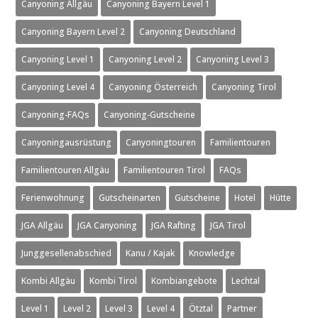
Canyoning Allgäu
Canyoning Bayern Level 1
Canyoning Bayern Level 2
Canyoning Deutschland
Canyoning Level 1
Canyoning Level 2
Canyoning Level 3
Canyoning Level 4
Canyoning Österreich
Canyoning Tirol
Canyoning-FAQs
Canyoning-Gutscheine
Canyoningausrüstung
Canyoningtouren
Familientouren
Familientouren Allgäu
Familientouren Tirol
FAQs
Ferienwohnung
Gutscheinarten
Gutscheine
Hotel
Hütte
JGA Allgäu
JGA Canyoning
JGA Rafting
JGA Tirol
Junggesellenabschied
Kanu / Kajak
Knowledge
Kombi Allgäu
Kombi Tirol
Kombiangebote
Lechtal
Level 1
Level 2
Level 3
Level 4
Ötztal
Partner