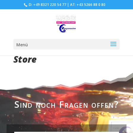
D: +49 8321 220 54 77
|
AT: +43 5266 88 0 80
Menü
Store
Sind noch Fragen offen?