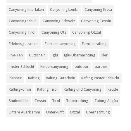
Canyoning Interlaken
Canyoningkombi
Canyoning Kreta
Canyoningschuh
Canyoning Schweiz
Canyoning Tessin
Canyoning Tirol
Canyoning Ötz
Canyoning Ötztal
Erlebnisgutschein
Familiencanyoning
Familienrafting
Five-Ten
Gutschein
Iglu
Iglu-Übernachtung
Iller
Imster Schlucht
Kindercanyoning
outdoor
partner
Plansee
Rafting
Rafting Gutschein
Rafting Imster Schlucht
Raftingkombi
Rafting Tirol
Rafting und Canyoning
Reutte
Stuibenfälle
Tessin
Tirol
Tubetracking
Tubing Allgäu
Untere Auerklamm
Unterkunft
Ötztal
Übernachtung