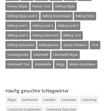
Partner Allgäu
Partner Tirol
Rafting Allgäu
Rafting Allgäu Level 3
Rafting Deutschland
Rafting FAQs
Rafting Level 1
Rafting Level 2
Rafting Level 3
Rafting Level 4
Rafting Österreich
Rafting Tirol
Rafting-Gutscheine
Raftingtouren
Spirits of Nature
Tirol
Uncategorized
Unterkunft
Unterkunft Allgäu
Unterkunft Tirol
Unterkünfte
Wiggi
Winter-Gutscheine
Häufig gesuchte Schlagwörter
Allgäu
Auerklamm
Canadier
Canyoneer
Canyoning
Canyoning Graubünden
Canyoning Gutschein