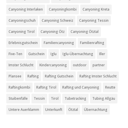
Canyoning Interlaken
Canyoningkombi
Canyoning Kreta
Canyoningschuh
Canyoning Schweiz
Canyoning Tessin
Canyoning Tirol
Canyoning Ötz
Canyoning Ötztal
Erlebnisgutschein
Familiencanyoning
Familienrafting
Five-Ten
Gutschein
Iglu
Iglu-Übernachtung
Iller
Imster Schlucht
Kindercanyoning
outdoor
partner
Plansee
Rafting
Rafting Gutschein
Rafting Imster Schlucht
Raftingkombi
Rafting Tirol
Rafting und Canyoning
Reutte
Stuibenfälle
Tessin
Tirol
Tubetracking
Tubing Allgäu
Untere Auerklamm
Unterkunft
Ötztal
Übernachtung