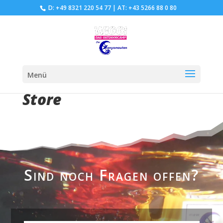
D: +49 8321 220 54 77
|
AT: +43 5266 88 0 80
Menü
Store
Sind noch Fragen offen?