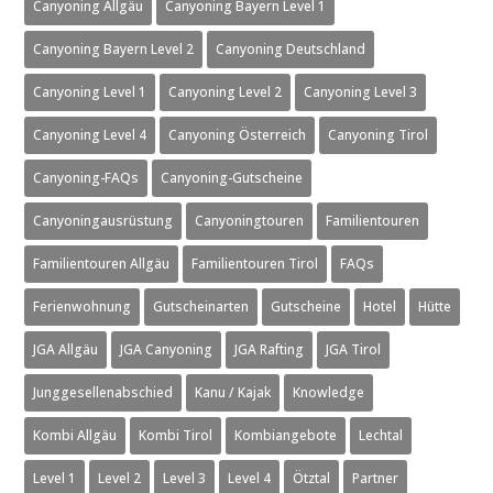
Canyoning Allgäu
Canyoning Bayern Level 1
Canyoning Bayern Level 2
Canyoning Deutschland
Canyoning Level 1
Canyoning Level 2
Canyoning Level 3
Canyoning Level 4
Canyoning Österreich
Canyoning Tirol
Canyoning-FAQs
Canyoning-Gutscheine
Canyoningausrüstung
Canyoningtouren
Familientouren
Familientouren Allgäu
Familientouren Tirol
FAQs
Ferienwohnung
Gutscheinarten
Gutscheine
Hotel
Hütte
JGA Allgäu
JGA Canyoning
JGA Rafting
JGA Tirol
Junggesellenabschied
Kanu / Kajak
Knowledge
Kombi Allgäu
Kombi Tirol
Kombiangebote
Lechtal
Level 1
Level 2
Level 3
Level 4
Ötztal
Partner