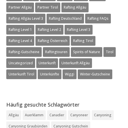
Partner Allgäu
Partner Tirol
Rafting Allgäu
Rafting Allgäu Level 3
Rafting Deutschland
Rafting FAQs
Rafting Level 1
Rafting Level 2
Rafting Level 3
Rafting Level 4
Rafting Österreich
Rafting Tirol
Rafting-Gutscheine
Raftingtouren
Spirits of Nature
Tirol
Uncategorized
Unterkunft
Unterkunft Allgäu
Unterkunft Tirol
Unterkünfte
Wiggi
Winter-Gutscheine
Häufig gesuchte Schlagwörter
Allgäu
Auerklamm
Canadier
Canyoneer
Canyoning
Canyoning Graubünden
Canyoning Gutschein