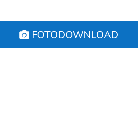
🤙 🤩 💪
FOTODOWNLOAD