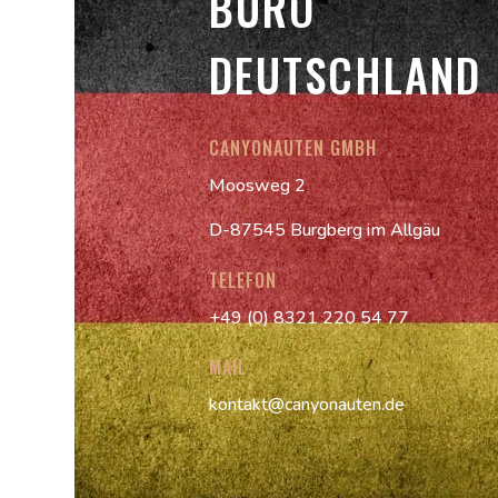
BÜRO
DEUTSCHLAND
CANYONAUTEN GMBH
Moosweg 2
D-87545 Burgberg im Allgäu
TELEFON
+49 (0) 8321 220 54 77
MAIL
kontakt@canyonauten.de