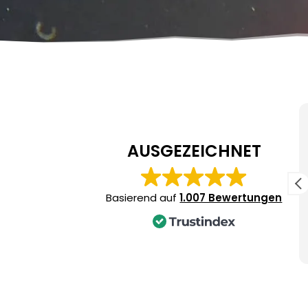
Zusammenfassung
Basierend auf 1.007 Bewertungen
AUSGEZEICHNET
Professionelle und freundliche Guides für
ein sicheres Erlebnis.
Hervorragende Organisation und
Basierend auf
1.007 Bewertungen
individuelle Betreuung.
Erstklassige Ausrüstung und umfassende
Einweisungen.
Weiterlesen