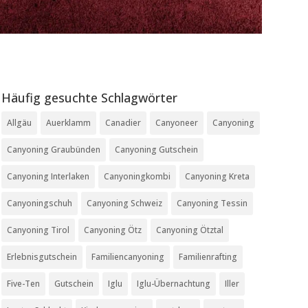
Häufig gesuchte Schlagwörter
Allgäu
Auerklamm
Canadier
Canyoneer
Canyoning
Canyoning Graubünden
Canyoning Gutschein
Canyoning Interlaken
Canyoningkombi
Canyoning Kreta
Canyoningschuh
Canyoning Schweiz
Canyoning Tessin
Canyoning Tirol
Canyoning Ötz
Canyoning Ötztal
Erlebnisgutschein
Familiencanyoning
Familienrafting
Five-Ten
Gutschein
Iglu
Iglu-Übernachtung
Iller