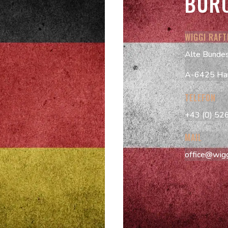
BÜR
WIGGI RAF
Alte Bunde
A-6425 Ha
TELEFON
+43 (0) 52
MAIL
office@wiggi