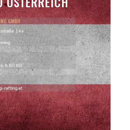
O ÖSTERREICH
TING GMBH
sstraße 14a
iming
66 8 80 80
-rafting.at