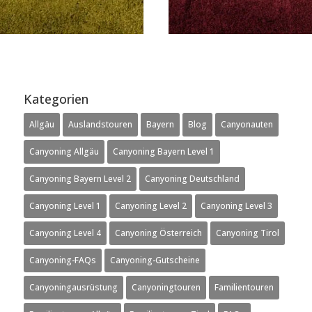
Kategorien
Allgäu
Auslandstouren
Bayern
Blog
Canyonauten
Canyoning Allgäu
Canyoning Bayern Level 1
Canyoning Bayern Level 2
Canyoning Deutschland
Canyoning Level 1
Canyoning Level 2
Canyoning Level 3
Canyoning Level 4
Canyoning Österreich
Canyoning Tirol
Canyoning-FAQs
Canyoning-Gutscheine
Canyoningausrüstung
Canyoningtouren
Familientouren