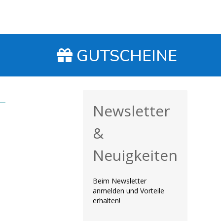
Erlebnis. Ein Hi
Abseilen, Sprin
noch tolle Tour
erwähnen möcht
gepflegte Ausr
GUTSCHEINE
schon das 3. M
unterwegs und 
zufrieden. Emp
Newsletter
&
Neuigkeiten
Beim Newsletter
anmelden und Vorteile
erhalten!