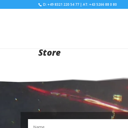
D: +49 8321 220 54 77
|
AT: +43 5266 88 0 80
Store