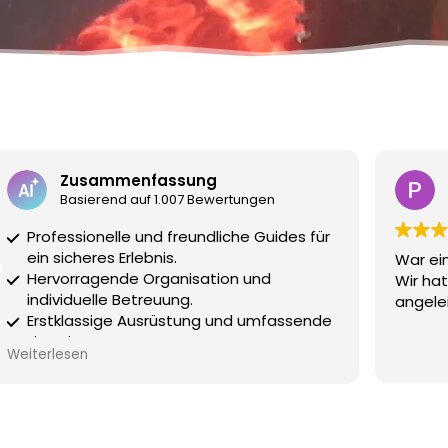
Paul David
3 August 2026
War eine glatte 10/10 mit Tanja und Chris.
Halbtäg
Wir hatten super Spaß und wurden sehr gut
den sup
angeleitet und betreut.
Unkomp
Equipm
paar u
Weiterl
Wasser
Spielc
Schwim
empfeh