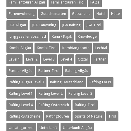
Familientouren Allgäu
Familientouren Tirol
FAQs
Ferienwohnung
Gutscheinarten
Gutscheine
Hotel
Hütte
JGA Allgäu
JGA Canyoning
JGA Rafting
JGA Tirol
Junggesellenabschied
Kanu / Kajak
Knowledge
Kombi Allgäu
Kombi Tirol
Kombiangebote
Lechtal
Level 1
Level 2
Level 3
Level 4
Ötztal
Partner
Partner Allgäu
Partner Tirol
Rafting Allgäu
Rafting Allgäu Level 3
Rafting Deutschland
Rafting FAQs
Rafting Level 1
Rafting Level 2
Rafting Level 3
Rafting Level 4
Rafting Österreich
Rafting Tirol
Rafting-Gutscheine
Raftingtouren
Spirits of Nature
Tirol
Uncategorized
Unterkunft
Unterkunft Allgäu