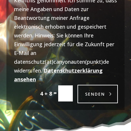
Kenntnis genommen. Ich stimme zu, dass
meine Angaben und Daten zur
Beantwortung meiner Anfrage
elektronisch erhoben und gespeichert
werden. Hinweis: Sie können Ihre
Einwilligung jederzeit für die Zukunft per
E-Mail an
datenschutz(at)canyonauten(punkt)de
widerrufen.
Datenschutzerklärung
ansehen
=
4 + 8
SENDEN