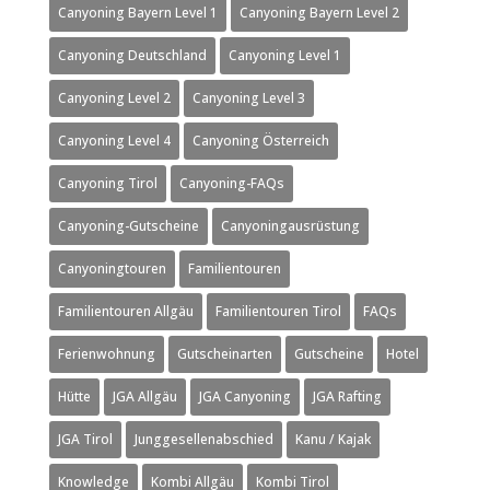
Canyoning Bayern Level 1
Canyoning Bayern Level 2
Canyoning Deutschland
Canyoning Level 1
Canyoning Level 2
Canyoning Level 3
Canyoning Level 4
Canyoning Österreich
Canyoning Tirol
Canyoning-FAQs
Canyoning-Gutscheine
Canyoningausrüstung
Canyoningtouren
Familientouren
Familientouren Allgäu
Familientouren Tirol
FAQs
Ferienwohnung
Gutscheinarten
Gutscheine
Hotel
Hütte
JGA Allgäu
JGA Canyoning
JGA Rafting
JGA Tirol
Junggesellenabschied
Kanu / Kajak
Knowledge
Kombi Allgäu
Kombi Tirol