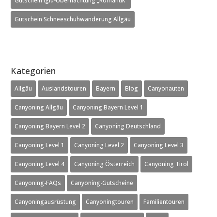
Gutschein Iglu-Übernachtung „Romantik“
Gutschein Schneeschuhwanderung Allgäu
Kategorien
Allgäu
Auslandstouren
Bayern
Blog
Canyonauten
Canyoning Allgäu
Canyoning Bayern Level 1
Canyoning Bayern Level 2
Canyoning Deutschland
Canyoning Level 1
Canyoning Level 2
Canyoning Level 3
Canyoning Level 4
Canyoning Österreich
Canyoning Tirol
Canyoning-FAQs
Canyoning-Gutscheine
Canyoningausrüstung
Canyoningtouren
Familientouren