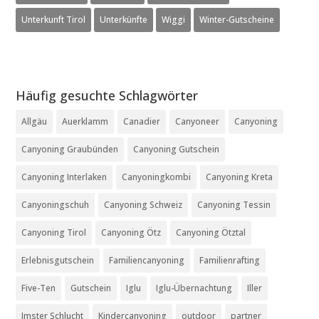
Unterkunft Tirol
Unterkünfte
Wiggi
Winter-Gutscheine
Häufig gesuchte Schlagwörter
Allgäu
Auerklamm
Canadier
Canyoneer
Canyoning
Canyoning Graubünden
Canyoning Gutschein
Canyoning Interlaken
Canyoningkombi
Canyoning Kreta
Canyoningschuh
Canyoning Schweiz
Canyoning Tessin
Canyoning Tirol
Canyoning Ötz
Canyoning Ötztal
Erlebnisgutschein
Familiencanyoning
Familienrafting
Five-Ten
Gutschein
Iglu
Iglu-Übernachtung
Iller
Imster Schlucht
Kindercanyoning
outdoor
partner