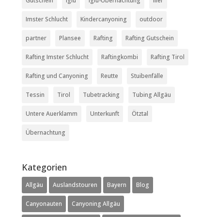
Gutschein
Iglu
Iglu-Übernachtung
Iller
Imster Schlucht
Kindercanyoning
outdoor
partner
Plansee
Rafting
Rafting Gutschein
Rafting Imster Schlucht
Raftingkombi
Rafting Tirol
Rafting und Canyoning
Reutte
Stuibenfälle
Tessin
Tirol
Tubetracking
Tubing Allgäu
Untere Auerklamm
Unterkunft
Ötztal
Übernachtung
Kategorien
Allgäu
Auslandstouren
Bayern
Blog
Canyonauten
Canyoning Allgäu