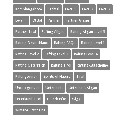
Kombiangebote
Lechtal
Level 1
Level 2
Level 3
Level 4
Ötztal
Partner
Partner Allgäu
Partner Tirol
Rafting Allgäu
Rafting Allgäu Level 3
Rafting Deutschland
Rafting FAQs
Rafting Level 1
Rafting Level 2
Rafting Level 3
Rafting Level 4
Rafting Österreich
Rafting Tirol
Rafting-Gutscheine
Raftingtouren
Spirits of Nature
Tirol
Uncategorized
Unterkunft
Unterkunft Allgäu
Unterkunft Tirol
Unterkünfte
Wiggi
Winter-Gutscheine