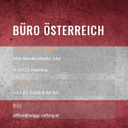
BÜRO ÖSTERREICH
WIGGI RAFTING GMBH
Alte Bundesstraße 14a
A-6425 Haiming
TELEFON
+43 (0) 5266 8 80 80
MAIL
office@wiggi-rafting.at