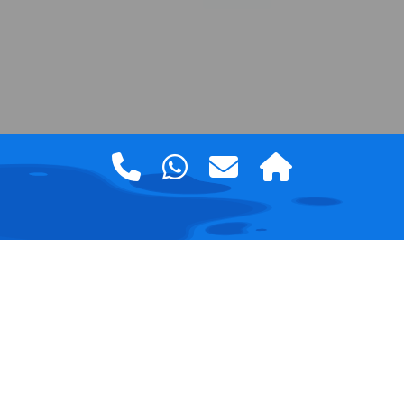
Vertrauenswürdige Seite
Verifiziert von:
Trustindex

KOntaktiert uns…