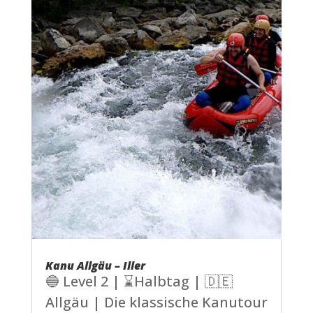
Kanu Allgäu – Iller
🔵 Level 2 | ⌛Halbtag | 🇩🇪
Allgäu | Die klassische Kanutour