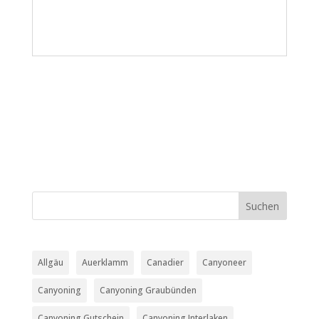
Allgäu
Auerklamm
Canadier
Canyoneer
Canyoning
Canyoning Graubünden
Canyoning Gutschein
Canyoning Interlaken