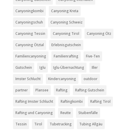
Canyoningkombi
Canyoning Kreta
Canyoningschuh
Canyoning Schweiz
Canyoning Tessin
Canyoning Tirol
Canyoning Ötz
Canyoning Ötztal
Erlebnisgutschein
Familiencanyoning
Familienrafting
Five-Ten
Gutschein
Iglu
Iglu-Übernachtung
Iller
Imster Schlucht
Kindercanyoning
outdoor
partner
Plansee
Rafting
Rafting Gutschein
Rafting Imster Schlucht
Raftingkombi
Rafting Tirol
Rafting und Canyoning
Reutte
Stuibenfälle
Tessin
Tirol
Tubetracking
Tubing Allgäu