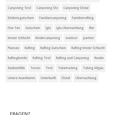
Canyoning Tirol
Canyoning Ötz
Canyoning Ötztal
Erlebnisgutschein
Familiencanyoning
Familienrafting
Five-Ten
Gutschein
Iglu
Iglu-Übernachtung
Iller
Imster Schlucht
Kindercanyoning
outdoor
partner
Plansee
Rafting
Rafting Gutschein
Rafting Imster Schlucht
Raftingkombi
Rafting Tirol
Rafting und Canyoning
Reutte
Stuibenfälle
Tessin
Tirol
Tubetracking
Tubing Allgäu
Untere Auerklamm
Unterkunft
Ötztal
Übernachtung
FRAGEN?