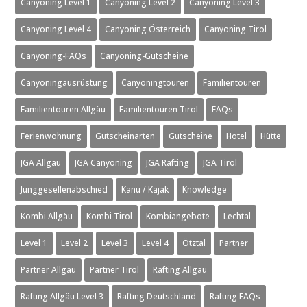
Canyoning Level 1
Canyoning Level 2
Canyoning Level 3
Canyoning Level 4
Canyoning Österreich
Canyoning Tirol
Canyoning-FAQs
Canyoning-Gutscheine
Canyoningausrüstung
Canyoningtouren
Familientouren
Familientouren Allgäu
Familientouren Tirol
FAQs
Ferienwohnung
Gutscheinarten
Gutscheine
Hotel
Hütte
JGA Allgäu
JGA Canyoning
JGA Rafting
JGA Tirol
Junggesellenabschied
Kanu / Kajak
Knowledge
Kombi Allgäu
Kombi Tirol
Kombiangebote
Lechtal
Level 1
Level 2
Level 3
Level 4
Ötztal
Partner
Partner Allgäu
Partner Tirol
Rafting Allgäu
Rafting Allgäu Level 3
Rafting Deutschland
Rafting FAQs