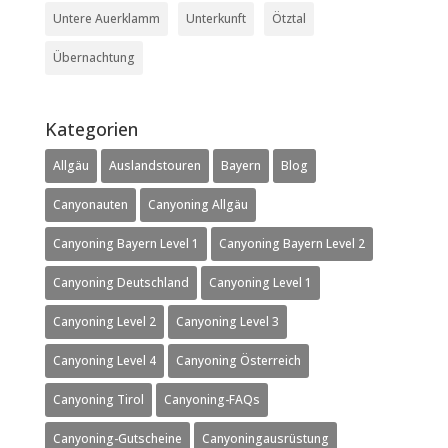
Untere Auerklamm
Unterkunft
Ötztal
Übernachtung
Kategorien
Allgäu
Auslandstouren
Bayern
Blog
Canyonauten
Canyoning Allgäu
Canyoning Bayern Level 1
Canyoning Bayern Level 2
Canyoning Deutschland
Canyoning Level 1
Canyoning Level 2
Canyoning Level 3
Canyoning Level 4
Canyoning Österreich
Canyoning Tirol
Canyoning-FAQs
Canyoning-Gutscheine
Canyoningausrüstung