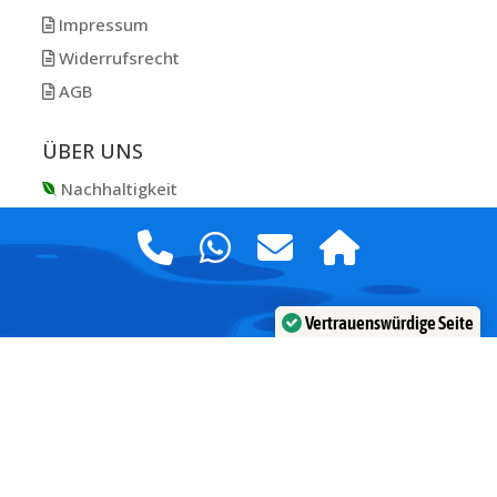
Impressum
Widerrufsrecht
AGB
ÜBER UNS
Nachhaltigkeit
Philosophie
Partner
Social Media
Unser Team
Vertrauenswürdige Seite
Verifiziert von:
Trustindex
Jobs
© 2025 Canyonauten GmbH – Änderungen und Irrtümer