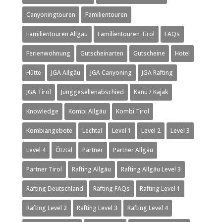
Canyoningtouren
Familientouren
Familientouren Allgäu
Familientouren Tirol
FAQs
Ferienwohnung
Gutscheinarten
Gutscheine
Hotel
Hütte
JGA Allgäu
JGA Canyoning
JGA Rafting
JGA Tirol
Junggesellenabschied
Kanu / Kajak
Knowledge
Kombi Allgäu
Kombi Tirol
Kombiangebote
Lechtal
Level 1
Level 2
Level 3
Level 4
Ötztal
Partner
Partner Allgäu
Partner Tirol
Rafting Allgäu
Rafting Allgäu Level 3
Rafting Deutschland
Rafting FAQs
Rafting Level 1
Rafting Level 2
Rafting Level 3
Rafting Level 4