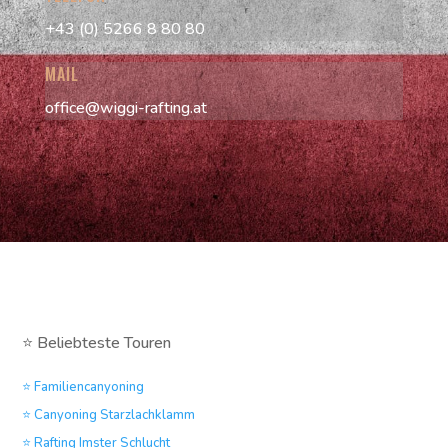
+43 (0) 5266 8 80 80
MAIL
office@wiggi-rafting.at
⭐ Beliebteste Touren
⭐ Familiencanyoning
⭐ Canyoning Starzlachklamm
⭐ Rafting Imster Schlucht