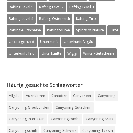
Rafting Level 1
Rafting Level 2
Rafting Level 3
Rafting Level 4
Rafting Österreich
Rafting Tirol
Rafting-Gutscheine
Raftingtouren
Spirits of Nature
Tirol
Uncategorized
Unterkunft
Unterkunft Allgäu
Unterkunft Tirol
Unterkünfte
Wiggi
Winter-Gutscheine
Häufig gesuchte Schlagwörter
Allgäu
Auerklamm
Canadier
Canyoneer
Canyoning
Canyoning Graubünden
Canyoning Gutschein
Canyoning Interlaken
Canyoningkombi
Canyoning Kreta
Canyoningschuh
Canyoning Schweiz
Canyoning Tessin