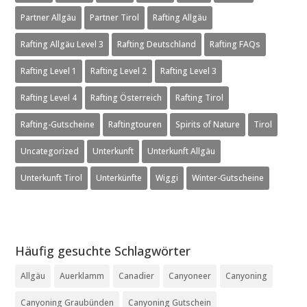
Partner Allgäu
Partner Tirol
Rafting Allgäu
Rafting Allgäu Level 3
Rafting Deutschland
Rafting FAQs
Rafting Level 1
Rafting Level 2
Rafting Level 3
Rafting Level 4
Rafting Österreich
Rafting Tirol
Rafting-Gutscheine
Raftingtouren
Spirits of Nature
Tirol
Uncategorized
Unterkunft
Unterkunft Allgäu
Unterkunft Tirol
Unterkünfte
Wiggi
Winter-Gutscheine
Häufig gesuchte Schlagwörter
Allgäu
Auerklamm
Canadier
Canyoneer
Canyoning
Canyoning Graubünden
Canyoning Gutschein