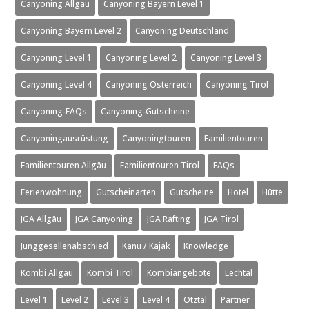
Canyoning Allgäu
Canyoning Bayern Level 1
Canyoning Bayern Level 2
Canyoning Deutschland
Canyoning Level 1
Canyoning Level 2
Canyoning Level 3
Canyoning Level 4
Canyoning Österreich
Canyoning Tirol
Canyoning-FAQs
Canyoning-Gutscheine
Canyoningausrüstung
Canyoningtouren
Familientouren
Familientouren Allgäu
Familientouren Tirol
FAQs
Ferienwohnung
Gutscheinarten
Gutscheine
Hotel
Hütte
JGA Allgäu
JGA Canyoning
JGA Rafting
JGA Tirol
Junggesellenabschied
Kanu / Kajak
Knowledge
Kombi Allgäu
Kombi Tirol
Kombiangebote
Lechtal
Level 1
Level 2
Level 3
Level 4
Ötztal
Partner