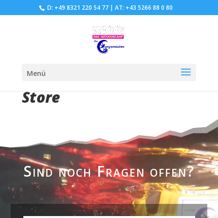
D: +49 8321 220 54 77
|
AT: +43 5266 88 0 80
Menü
Store
Sind noch Fragen offen?