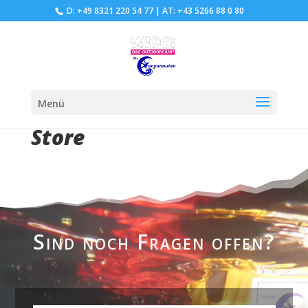
D: +49 8321 220 54 77
|
AT: +43 5266 88 0 80
Menü
Store
Sind noch Fragen offen?