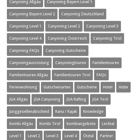
Canyoning Allgäu
Canyoning Bayern Level 1
Canyoning Bayern Level 2
Canyoning Deutschland
Canyoning Level 1
Canyoning Level 2
Canyoning Level 3
Canyoning Level 4
Canyoning Österreich
Canyoning Tirol
Canyoning-FAQs
Canyoning-Gutscheine
Canyoningausrüstung
Canyoningtouren
Familientouren
Familientouren Allgäu
Familientouren Tirol
FAQs
Ferienwohnung
Gutscheinarten
Gutscheine
Hotel
Hütte
JGA Allgäu
JGA Canyoning
JGA Rafting
JGA Tirol
Junggesellenabschied
Kanu / Kajak
Knowledge
Kombi Allgäu
Kombi Tirol
Kombiangebote
Lechtal
Level 1
Level 2
Level 3
Level 4
Ötztal
Partner