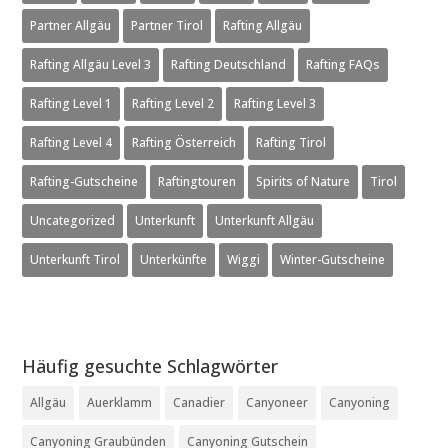
Partner Allgäu
Partner Tirol
Rafting Allgäu
Rafting Allgäu Level 3
Rafting Deutschland
Rafting FAQs
Rafting Level 1
Rafting Level 2
Rafting Level 3
Rafting Level 4
Rafting Österreich
Rafting Tirol
Rafting-Gutscheine
Raftingtouren
Spirits of Nature
Tirol
Uncategorized
Unterkunft
Unterkunft Allgäu
Unterkunft Tirol
Unterkünfte
Wiggi
Winter-Gutscheine
Häufig gesuchte Schlagwörter
Allgäu
Auerklamm
Canadier
Canyoneer
Canyoning
Canyoning Graubünden
Canyoning Gutschein