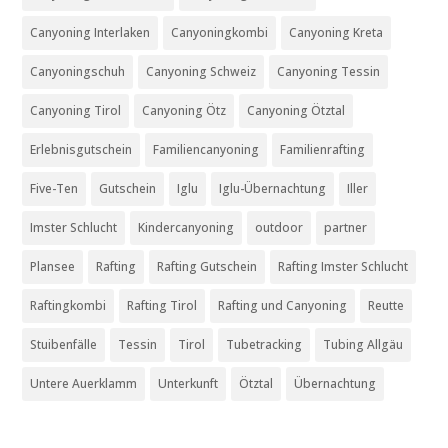
Canyoning Interlaken
Canyoningkombi
Canyoning Kreta
Canyoningschuh
Canyoning Schweiz
Canyoning Tessin
Canyoning Tirol
Canyoning Ötz
Canyoning Ötztal
Erlebnisgutschein
Familiencanyoning
Familienrafting
Five-Ten
Gutschein
Iglu
Iglu-Übernachtung
Iller
Imster Schlucht
Kindercanyoning
outdoor
partner
Plansee
Rafting
Rafting Gutschein
Rafting Imster Schlucht
Raftingkombi
Rafting Tirol
Rafting und Canyoning
Reutte
Stuibenfälle
Tessin
Tirol
Tubetracking
Tubing Allgäu
Untere Auerklamm
Unterkunft
Ötztal
Übernachtung