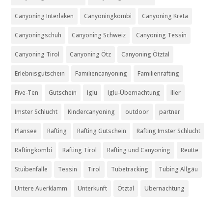
Canyoning Interlaken
Canyoningkombi
Canyoning Kreta
Canyoningschuh
Canyoning Schweiz
Canyoning Tessin
Canyoning Tirol
Canyoning Ötz
Canyoning Ötztal
Erlebnisgutschein
Familiencanyoning
Familienrafting
Five-Ten
Gutschein
Iglu
Iglu-Übernachtung
Iller
Imster Schlucht
Kindercanyoning
outdoor
partner
Plansee
Rafting
Rafting Gutschein
Rafting Imster Schlucht
Raftingkombi
Rafting Tirol
Rafting und Canyoning
Reutte
Stuibenfälle
Tessin
Tirol
Tubetracking
Tubing Allgäu
Untere Auerklamm
Unterkunft
Ötztal
Übernachtung