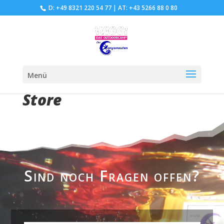
D: +49 8321 220 54 77
|
AT: +43 5266 88 0 80
Menü
Store
Sind noch Fragen offen?