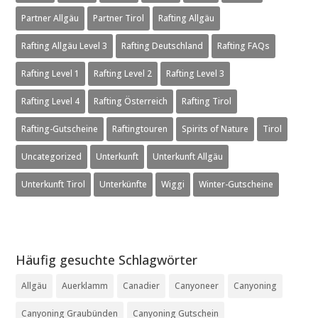
Partner Allgäu
Partner Tirol
Rafting Allgäu
Rafting Allgäu Level 3
Rafting Deutschland
Rafting FAQs
Rafting Level 1
Rafting Level 2
Rafting Level 3
Rafting Level 4
Rafting Österreich
Rafting Tirol
Rafting-Gutscheine
Raftingtouren
Spirits of Nature
Tirol
Uncategorized
Unterkunft
Unterkunft Allgäu
Unterkunft Tirol
Unterkünfte
Wiggi
Winter-Gutscheine
Häufig gesuchte Schlagwörter
Allgäu
Auerklamm
Canadier
Canyoneer
Canyoning
Canyoning Graubünden
Canyoning Gutschein