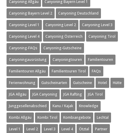
Canyoning Allgäu
Canyoning Bayern Level 1
Canyoning Bayern Level 2
Canyoning Deutschland
Canyoning Level 1
Canyoning Level 2
Canyoning Level 3
Canyoning Level 4
Canyoning Österreich
Canyoning Tirol
Canyoning-FAQs
Canyoning-Gutscheine
Canyoningausrüstung
Canyoningtouren
Familientouren
Familientouren Allgäu
Familientouren Tirol
FAQs
Ferienwohnung
Gutscheinarten
Gutscheine
Hotel
Hütte
JGA Allgäu
JGA Canyoning
JGA Rafting
JGA Tirol
Junggesellenabschied
Kanu / Kajak
Knowledge
Kombi Allgäu
Kombi Tirol
Kombiangebote
Lechtal
Level 1
Level 2
Level 3
Level 4
Ötztal
Partner