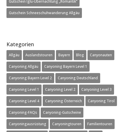
Gutschein Iglu-Übernachtung „Romantik“
Gutschein Schneeschuhwanderung Allgäu
Kategorien
Allgäu
Auslandstouren
Bayern
Blog
Canyonauten
Canyoning Allgäu
Canyoning Bayern Level 1
Canyoning Bayern Level 2
Canyoning Deutschland
Canyoning Level 1
Canyoning Level 2
Canyoning Level 3
Canyoning Level 4
Canyoning Österreich
Canyoning Tirol
Canyoning-FAQs
Canyoning-Gutscheine
Canyoningausrüstung
Canyoningtouren
Familientouren