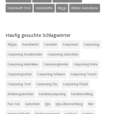
Unterkunft Tirol
Unterkünfte
Wiggi
Winter-Gutscheine
Häufig gesuchte Schlagwörter
Allgäu
Auerklamm
Canadier
Canyoneer
Canyoning
Canyoning Graubünden
Canyoning Gutschein
Canyoning Interlaken
Canyoningkombi
Canyoning Kreta
Canyoningschuh
Canyoning Schweiz
Canyoning Tessin
Canyoning Tirol
Canyoning Ötz
Canyoning Ötztal
Erlebnisgutschein
Familiencanyoning
Familienrafting
Five-Ten
Gutschein
Iglu
Iglu-Übernachtung
Iller
Imster Schlucht
Kindercanyoning
outdoor
partner