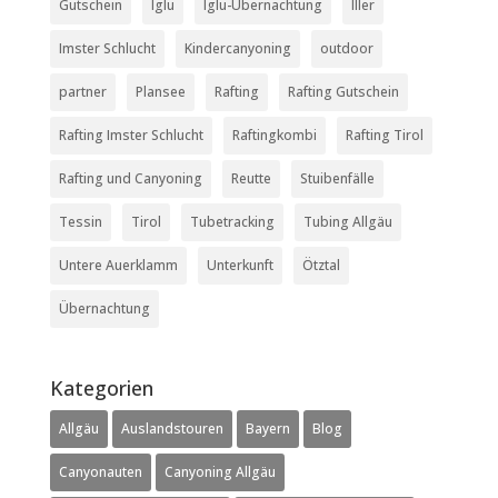
Gutschein
Iglu
Iglu-Übernachtung
Iller
Imster Schlucht
Kindercanyoning
outdoor
partner
Plansee
Rafting
Rafting Gutschein
Rafting Imster Schlucht
Raftingkombi
Rafting Tirol
Rafting und Canyoning
Reutte
Stuibenfälle
Tessin
Tirol
Tubetracking
Tubing Allgäu
Untere Auerklamm
Unterkunft
Ötztal
Übernachtung
Kategorien
Allgäu
Auslandstouren
Bayern
Blog
Canyonauten
Canyoning Allgäu