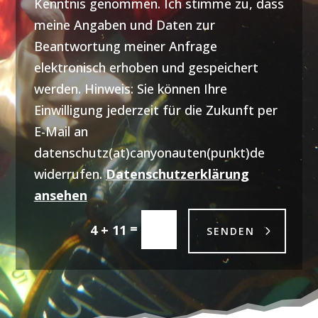
Kenntnis genommen. Ich stimme zu, dass
meine Angaben und Daten zur
Beantwortung meiner Anfrage
elektronisch erhoben und gespeichert
werden. Hinweis: Sie können Ihre
Einwilligung jederzeit für die Zukunft per
E-Mail an
datenschutz(at)canyonauten(punkt)de
widerrufen.
Datenschutzerklärung
ansehen
=
4 + 11
SENDEN