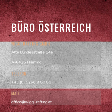
BÜRO ÖSTERREICH
WIGGI RAFTING GMBH
Alte Bundesstraße 14a
A-6425 Haiming
TELEFON
+43 (0) 5266 8 80 80
MAIL
office@wiggi-rafting.at