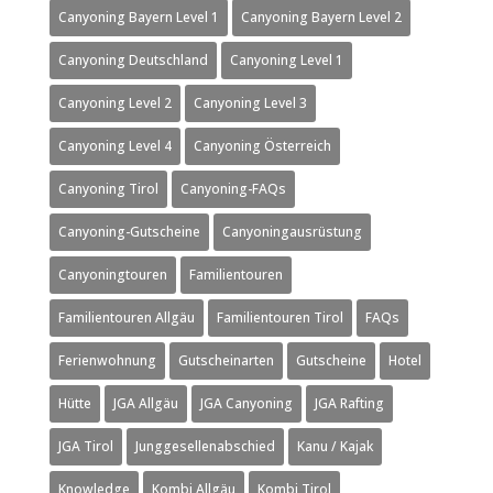
Canyoning Bayern Level 1
Canyoning Bayern Level 2
Canyoning Deutschland
Canyoning Level 1
Canyoning Level 2
Canyoning Level 3
Canyoning Level 4
Canyoning Österreich
Canyoning Tirol
Canyoning-FAQs
Canyoning-Gutscheine
Canyoningausrüstung
Canyoningtouren
Familientouren
Familientouren Allgäu
Familientouren Tirol
FAQs
Ferienwohnung
Gutscheinarten
Gutscheine
Hotel
Hütte
JGA Allgäu
JGA Canyoning
JGA Rafting
JGA Tirol
Junggesellenabschied
Kanu / Kajak
Knowledge
Kombi Allgäu
Kombi Tirol