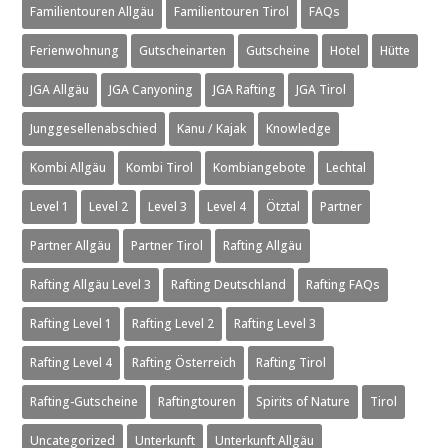
Familientouren Allgäu
Familientouren Tirol
FAQs
Ferienwohnung
Gutscheinarten
Gutscheine
Hotel
Hütte
JGA Allgäu
JGA Canyoning
JGA Rafting
JGA Tirol
Junggesellenabschied
Kanu / Kajak
Knowledge
Kombi Allgäu
Kombi Tirol
Kombiangebote
Lechtal
Level 1
Level 2
Level 3
Level 4
Ötztal
Partner
Partner Allgäu
Partner Tirol
Rafting Allgäu
Rafting Allgäu Level 3
Rafting Deutschland
Rafting FAQs
Rafting Level 1
Rafting Level 2
Rafting Level 3
Rafting Level 4
Rafting Österreich
Rafting Tirol
Rafting-Gutscheine
Raftingtouren
Spirits of Nature
Tirol
Uncategorized
Unterkunft
Unterkunft Allgäu