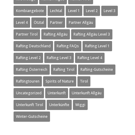
Kombiangebote
Lechtal
Level 1
Level 2
Level 3
Level 4
Ötztal
Partner
Partner Allgäu
Partner Tirol
Rafting Allgäu
Rafting Allgäu Level 3
Rafting Deutschland
Rafting FAQs
Rafting Level 1
Rafting Level 2
Rafting Level 3
Rafting Level 4
Rafting Österreich
Rafting Tirol
Rafting-Gutscheine
Raftingtouren
Spirits of Nature
Tirol
Uncategorized
Unterkunft
Unterkunft Allgäu
Unterkunft Tirol
Unterkünfte
Wiggi
Winter-Gutscheine