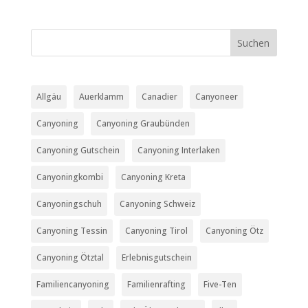
Allgäu
Auerklamm
Canadier
Canyoneer
Canyoning
Canyoning Graubünden
Canyoning Gutschein
Canyoning Interlaken
Canyoningkombi
Canyoning Kreta
Canyoningschuh
Canyoning Schweiz
Canyoning Tessin
Canyoning Tirol
Canyoning Ötz
Canyoning Ötztal
Erlebnisgutschein
Familiencanyoning
Familienrafting
Five-Ten