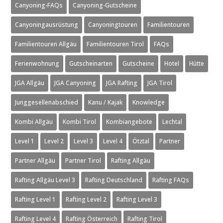
Canyoning-FAQs
Canyoning-Gutscheine
Canyoningausrüstung
Canyoningtouren
Familientouren
Familientouren Allgäu
Familientouren Tirol
FAQs
Ferienwohnung
Gutscheinarten
Gutscheine
Hotel
Hütte
JGA Allgäu
JGA Canyoning
JGA Rafting
JGA Tirol
Junggesellenabschied
Kanu / Kajak
Knowledge
Kombi Allgäu
Kombi Tirol
Kombiangebote
Lechtal
Level 1
Level 2
Level 3
Level 4
Ötztal
Partner
Partner Allgäu
Partner Tirol
Rafting Allgäu
Rafting Allgäu Level 3
Rafting Deutschland
Rafting FAQs
Rafting Level 1
Rafting Level 2
Rafting Level 3
Rafting Level 4
Rafting Österreich
Rafting Tirol