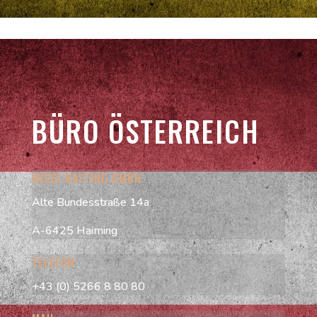
BÜRO ÖSTERREICH
WIGGI RAFTING GMBH
Alte Bundesstraße 14a
A-6425 Haiming
TELEFON
+43 (0) 5266 8 80 80