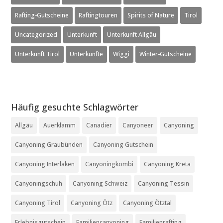
Rafting-Gutscheine
Raftingtouren
Spirits of Nature
Tirol
Uncategorized
Unterkunft
Unterkunft Allgäu
Unterkunft Tirol
Unterkünfte
Wiggi
Winter-Gutscheine
Häufig gesuchte Schlagwörter
Allgäu
Auerklamm
Canadier
Canyoneer
Canyoning
Canyoning Graubünden
Canyoning Gutschein
Canyoning Interlaken
Canyoningkombi
Canyoning Kreta
Canyoningschuh
Canyoning Schweiz
Canyoning Tessin
Canyoning Tirol
Canyoning Ötz
Canyoning Ötztal
Erlebnisgutschein
Familiencanyoning
Familienrafting