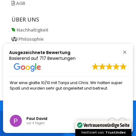
AGB
ÜBER UNS
Nachhaltigkeit
Philosophie
Partner
Ausgezeichnete Bewertung
Social Media
Basierend auf
717 Bewertungen
Unser Team
Jobs
War eine glatte 10/10 mit Tanja und Chris. Wir hatten super
Spaß und wurden sehr gut angeleitet und betreut.
© 2025 Canyonauten GmbH – Änderungen und Irrtümer
Paul David
vorbehalten
vor 4 Tagen
Vertrauenswürdige Seite
Verifiziert von:
Trustindex