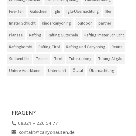
Five-Ten
Gutschein
Iglu
Iglu-Übernachtung
Iller
Imster Schlucht
Kindercanyoning
outdoor
partner
Plansee
Rafting
Rafting Gutschein
Rafting Imster Schlucht
Raftingkombi
Rafting Tirol
Rafting und Canyoning
Reutte
Stuibenfälle
Tessin
Tirol
Tubetracking
Tubing Allgäu
Untere Auerklamm
Unterkunft
Ötztal
Übernachtung
FRAGEN?
08321 – 220 54 77
kontakt@canyonauten.de