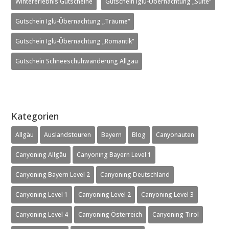
Wintererlebnis Gutscheine
Gutschein Iglu-Übernachtung „Suite“
Gutschein Iglu-Übernachtung „Träume“
Gutschein Iglu-Übernachtung „Romantik“
Gutschein Schneeschuhwanderung Allgäu
Kategorien
Allgäu
Auslandstouren
Bayern
Blog
Canyonauten
Canyoning Allgäu
Canyoning Bayern Level 1
Canyoning Bayern Level 2
Canyoning Deutschland
Canyoning Level 1
Canyoning Level 2
Canyoning Level 3
Canyoning Level 4
Canyoning Österreich
Canyoning Tirol