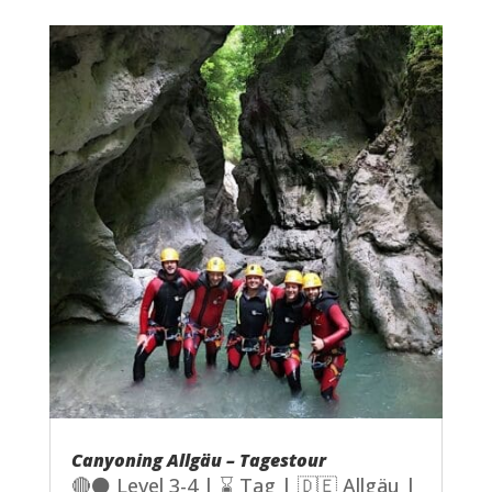
Canyoning Allgäu – Tagestour
🔴⚫ Level 3-4 | ⌛ Tag | 🇩🇪 Allgäu |