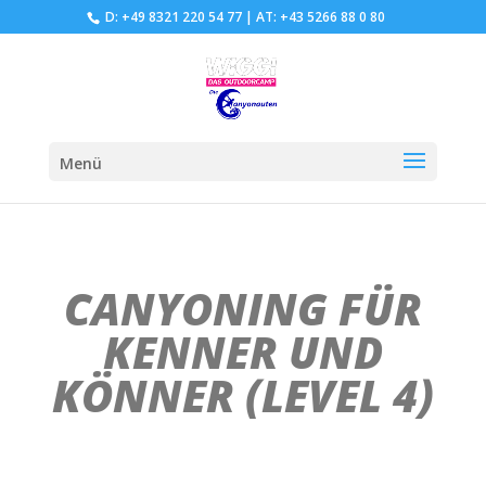
D: +49 8321 220 54 77
|
AT: +43 5266 88 0 80
Menü
CANYONING FÜR
KENNER UND
KÖNNER (LEVEL 4)