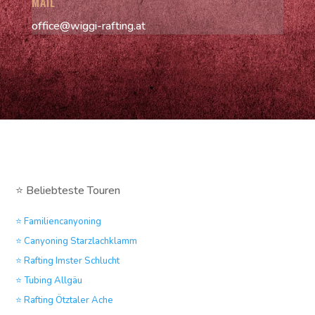
MAIL
office@wiggi-rafting.at
⭐ Beliebteste Touren
⭐ Familiencanyoning
⭐ Canyoning Starzlachklamm
⭐ Rafting Imster Schlucht
⭐ Tubing Allgäu
⭐ Rafting Ötztaler Ache