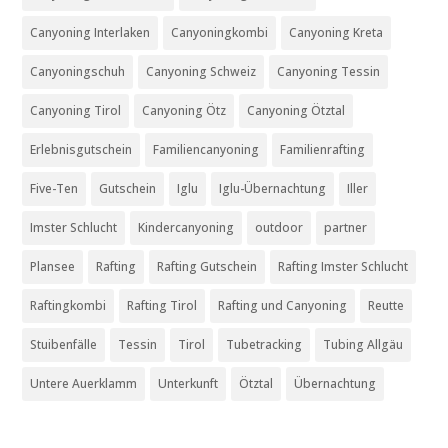
Canyoning Interlaken
Canyoningkombi
Canyoning Kreta
Canyoningschuh
Canyoning Schweiz
Canyoning Tessin
Canyoning Tirol
Canyoning Ötz
Canyoning Ötztal
Erlebnisgutschein
Familiencanyoning
Familienrafting
Five-Ten
Gutschein
Iglu
Iglu-Übernachtung
Iller
Imster Schlucht
Kindercanyoning
outdoor
partner
Plansee
Rafting
Rafting Gutschein
Rafting Imster Schlucht
Raftingkombi
Rafting Tirol
Rafting und Canyoning
Reutte
Stuibenfälle
Tessin
Tirol
Tubetracking
Tubing Allgäu
Untere Auerklamm
Unterkunft
Ötztal
Übernachtung