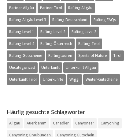
Partner Allgäu
Partner Tirol
Rafting Allgäu
Rafting Allgäu Level 3
Rafting Deutschland
Rafting FAQs
Rafting Level 1
Rafting Level 2
Rafting Level 3
Rafting Level 4
Rafting Österreich
Rafting Tirol
Rafting-Gutscheine
Raftingtouren
Spirits of Nature
Tirol
Uncategorized
Unterkunft
Unterkunft Allgäu
Unterkunft Tirol
Unterkünfte
Wiggi
Winter-Gutscheine
Häufig gesuchte Schlagwörter
Allgäu
Auerklamm
Canadier
Canyoneer
Canyoning
Canyoning Graubünden
Canyoning Gutschein