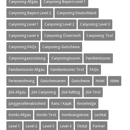
Canyoning Allgäu
Canyoning Bayern Level 1
Canyoning Bayern Level 2
Canyoning Deutschland
Canyoning Level 1
Canyoning Level 2
Canyoning Level 3
Canyoning Level 4
Canyoning Österreich
Canyoning Tirol
Canyoning-FAQs
Canyoning-Gutscheine
Canyoningausrüstung
Canyoningtouren
Familientouren
Familientouren Allgäu
Familientouren Tirol
FAQs
Ferienwohnung
Gutscheinarten
Gutscheine
Hotel
Hütte
JGA Allgäu
JGA Canyoning
JGA Rafting
JGA Tirol
Junggesellenabschied
Kanu / Kajak
Knowledge
Kombi Allgäu
Kombi Tirol
Kombiangebote
Lechtal
Level 1
Level 2
Level 3
Level 4
Ötztal
Partner