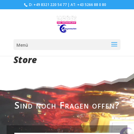
D: +49 8321 220 54 77
|
AT: +43 5266 88 0 80
Menü
Store
Sind noch Fragen offen?